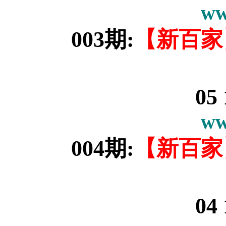
ww
003期:
【新百家
05
ww
004期:
【新百家
04