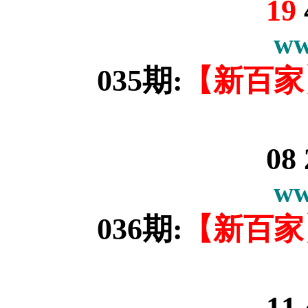
19
ww
035期:
【新百家
08 
ww
036期:
【新百家
11 