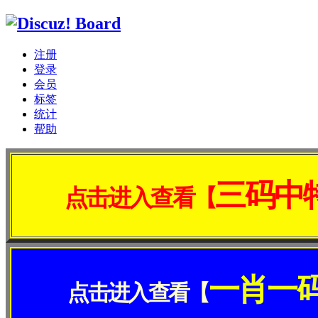
注册
登录
会员
标签
统计
帮助
三码中
点击进入查看【
一肖一
点击进入查看【