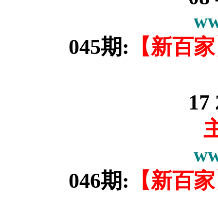
ww
045期:
【新百家
17 
主
ww
046期:
【新百家