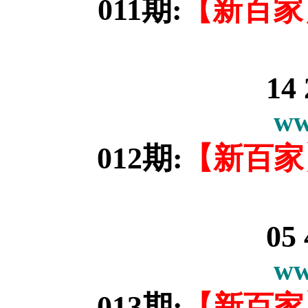
011期:
【新百家
14
ww
012期:
【新百家
05
ww
013期:
【新百家