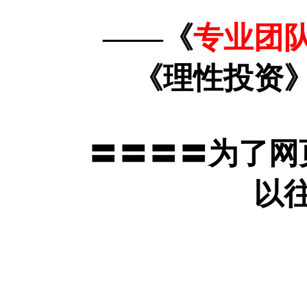
——《
专业团
《理性投资
〓〓〓〓为了网
以