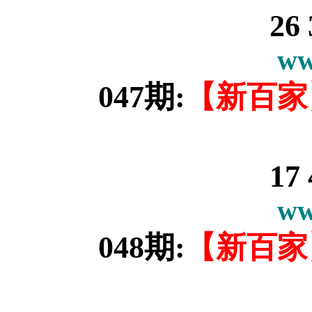
26 
ww
047期:
【新百家
17
ww
048期:
【新百家