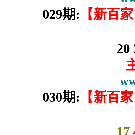
029期:
【新百家
20 
主
ww
030期:
【新百家
17