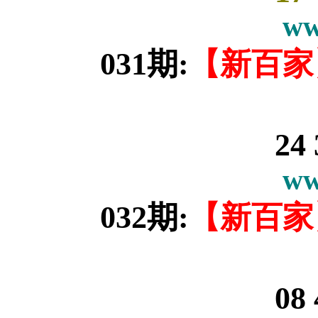
ww
031期:
【新百家
24 
ww
032期:
【新百家
08