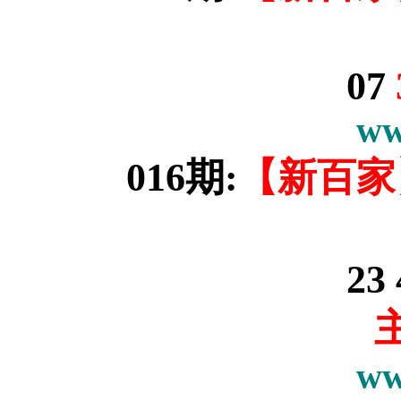
07
ww
016期:
【新百家
23 
主
ww