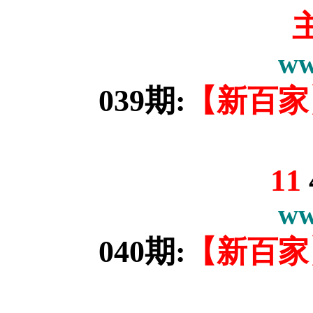
主
ww
039期:
【新百家
11
ww
040期:
【新百家