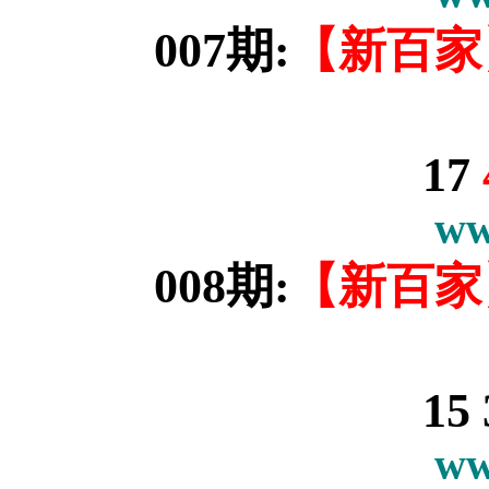
007期:
【新百家
17
ww
008期:
【新百家
15
ww